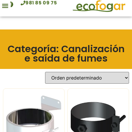
981 85 09 75
contido
Barbacoas e fornos
Traballos realizados
Categoría: Canalización
e saída de fumes