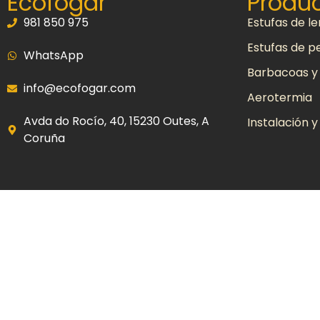
Ecofogar
Produ
981 850 975
Estufas de l
Estufas de pe
WhatsApp
Barbacoas y
info@ecofogar.com
Aerotermia
Avda do Rocío, 40, 15230 Outes, A
Instalación 
Coruña