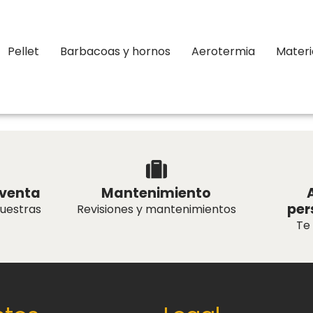
Pellet
Barbacoas y hornos
Aerotermia
Materi
icas:
Macintosh
tventa
Mantenimiento
per
nuestras
Revisiones y mantenimientos
Te