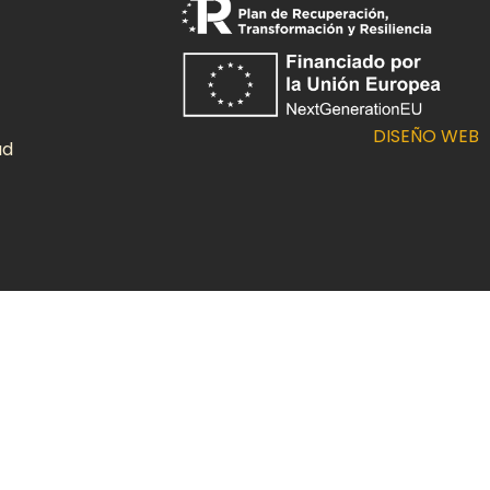
DISEÑO WEB
ad