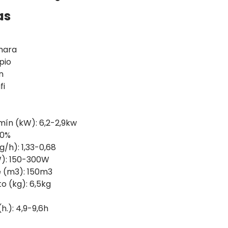
as
mara
pio
n
fi
mín (kW): 6,2-2,9kw
90%
h): 1,33-0,68
W): 150-300W
 (m3): 150m3
o (kg): 6,5kg
.): 4,9-9,6h