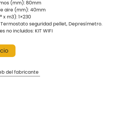
humos (mm): 80mm
de aire (mm): 40mm
° x m3): 1×230
.: Termostato seguridad pellet, Depresímetro.
 no incluidos: KIT WIFI
cio
b del fabricante