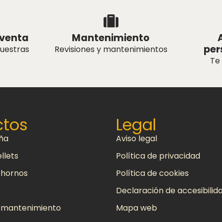
tventa
Mantenimiento
per
nuestras
Revisiones y mantenimientos
Te
ctos
Legal
eña
Aviso legal
llets
Política de privacidad
 hornos
Política de cookies
Declaración de accesibilid
y mantenimiento
Mapa web