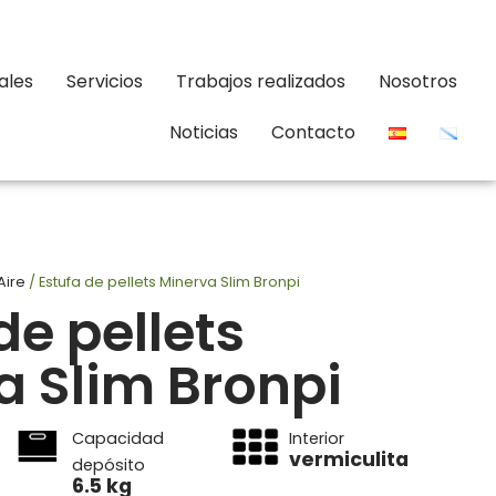
ales
Servicios
Trabajos realizados
Nosotros
Noticias
Contacto
Aire
/ Estufa de pellets Minerva Slim Bronpi
de pellets
a Slim Bronpi
Capacidad
Interior
vermiculita
depósito
6.5 kg