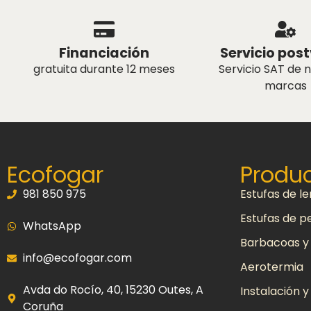
Financiación
Servicio pos
gratuita durante 12 meses
Servicio SAT de 
marcas
Ecofogar
Produ
981 850 975
Estufas de l
Estufas de pe
WhatsApp
Barbacoas y
info@ecofogar.com
Aerotermia
Avda do Rocío, 40, 15230 Outes, A
Instalación 
Coruña