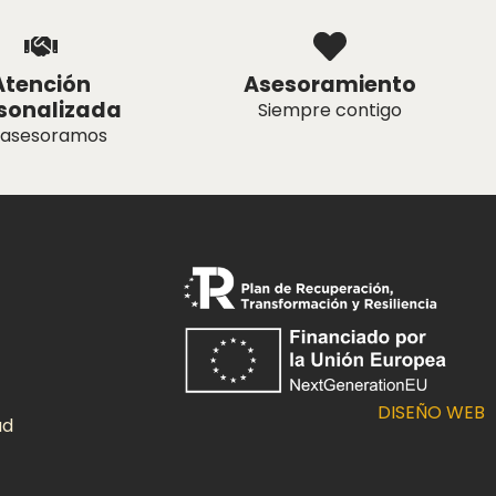
Atención
Asesoramiento
sonalizada
Siempre contigo
 asesoramos
DISEÑO WEB
ad