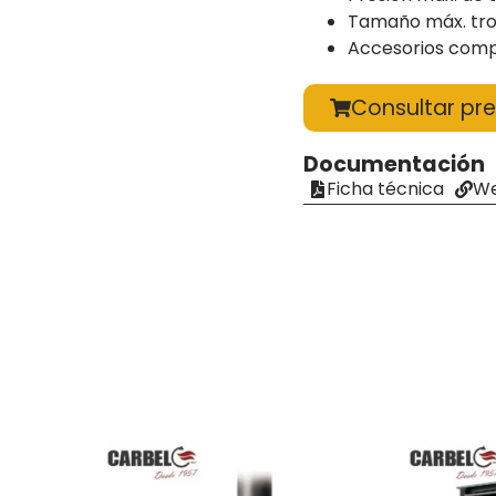
Tamaño máx. tr
Accesorios compa
Consultar pre
Documentación
Ficha técnica
We