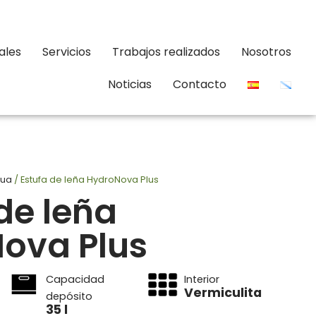
ales
Servicios
Trabajos realizados
Nosotros
Noticias
Contacto
ua
/ Estufa de leña HydroNova Plus
de leña
ova Plus
Capacidad
Interior
Vermiculita
depósito
35 l