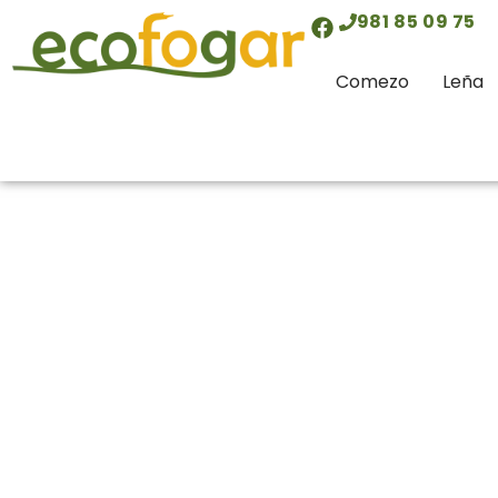
contido
981 85 09 75
Comezo
Leña