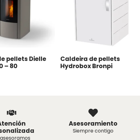
e pellets Dielle
Caldeira de pellets
0 – 80
Hydrobox Bronpi
Atención
Asesoramiento
sonalizada
Siempre contigo
 asesoramos