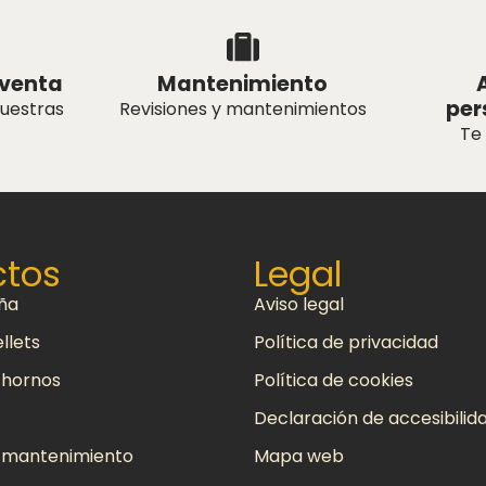
tventa
Mantenimiento
per
nuestras
Revisiones y mantenimientos
Te
ctos
Legal
eña
Aviso legal
llets
Política de privacidad
 hornos
Política de cookies
Declaración de accesibilid
y mantenimiento
Mapa web