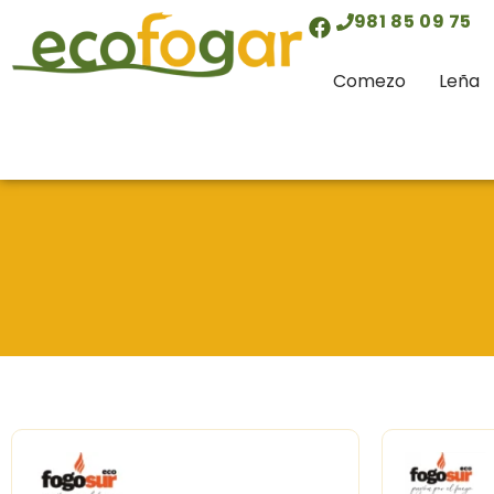
contido
981 85 09 75
Comezo
Leña