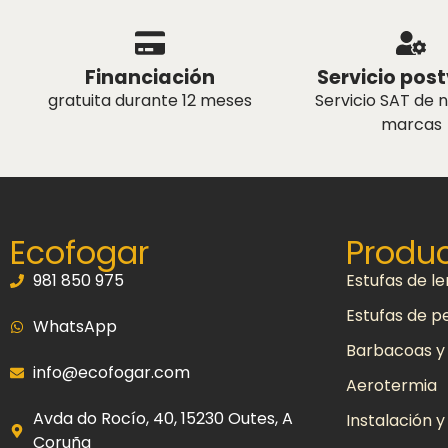
Financiación
Servicio pos
gratuita durante 12 meses
Servicio SAT de 
marcas
Ecofogar
Produ
981 850 975
Estufas de l
Estufas de pe
WhatsApp
Barbacoas y
info@ecofogar.com
Aerotermia
Avda do Rocío, 40, 15230 Outes, A
Instalación 
Coruña