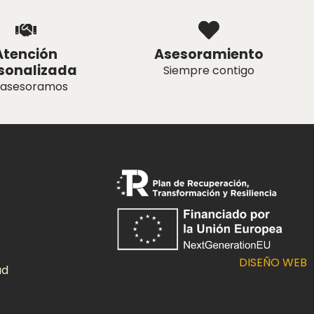
Atención
Asesoramiento
sonalizada
Siempre contigo
 asesoramos
DISEÑO WEB
ad