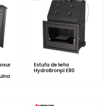
gosur
Estufa de leña
HydroBronpi E80
uina