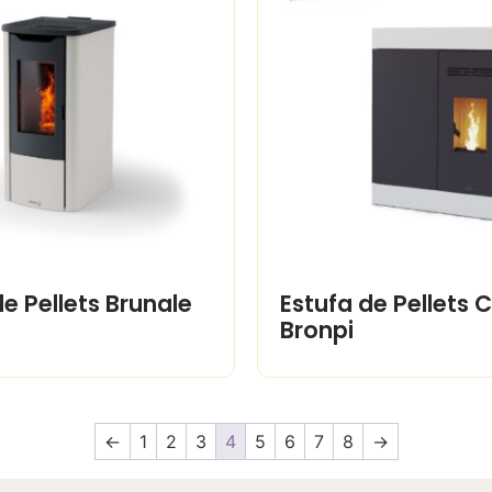
de Pellets Brunale
Estufa de Pellets C
Bronpi
←
1
2
3
4
5
6
7
8
→